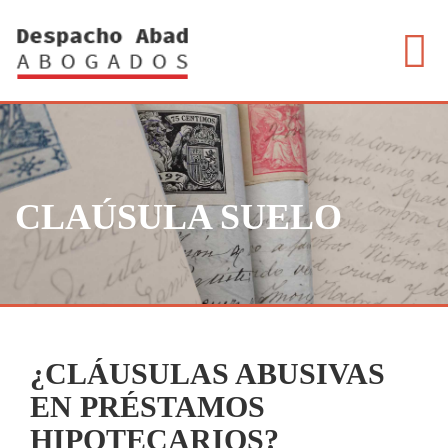
NOVEDADES COVID – 19
RECLAMACIONES
SERVICIOS
CLAÚSULA SUELO
CONTACTO
¿CLÁUSULAS ABUSIVAS
EN PRÉSTAMOS
HIPOTECARIOS?